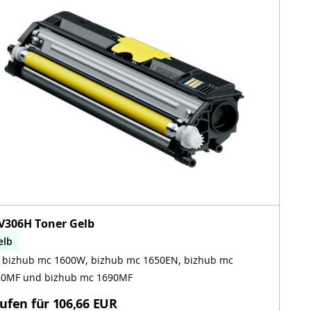
V306H Toner Gelb
elb
 bizhub mc 1600W, bizhub mc 1650EN, bizhub mc
izhub mc 1600W, bizhub mc 1650EN, bizhub mc
680MF, bizhub mc 1690MF
1680MF und bizhub mc 1690MF
ufen für
106,66 EUR