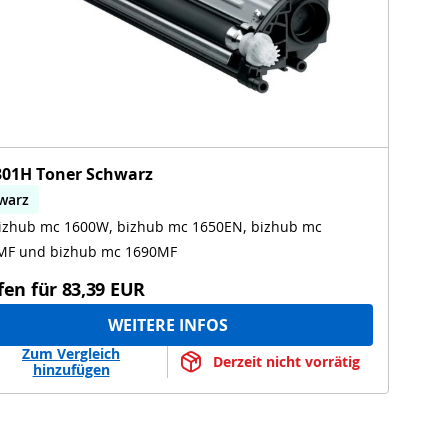
01H Toner Schwarz
warz
bizhub mc 1600W, bizhub mc 1650EN, bizhub mc
hub mc 1600W, bizhub mc 1650EN, bizhub mc
0MF, bizhub mc 1690MF
1680MF und bizhub mc 1690MF
fen für
83,39 EUR
WEITERE INFOS
Zum Vergleich
Derzeit nicht vorrätig
hinzufügen