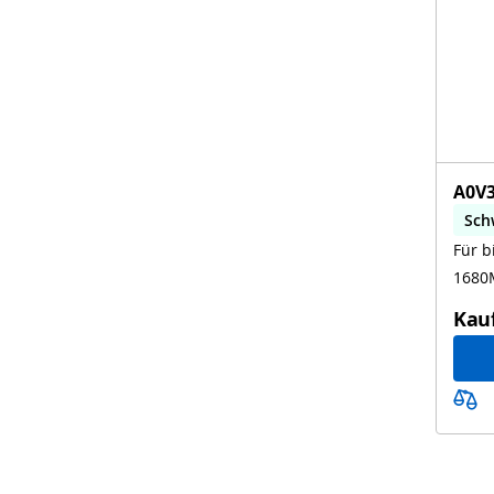
A0V3
Sch
Für 
biz
168
Kau