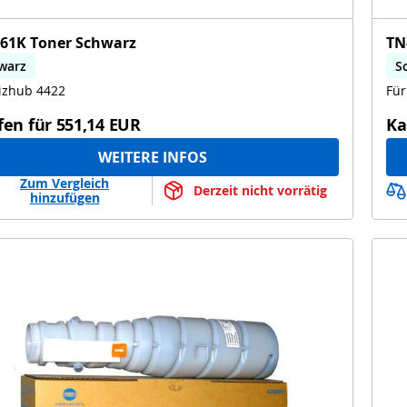
61K Toner Schwarz
TN
warz
S
izhub 4422
Für
fen für
551,14 EUR
Ka
WEITERE INFOS
Zum Vergleich
Derzeit nicht vorrätig
hinzufügen