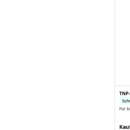
TNP-
Sch
Für b
Kau