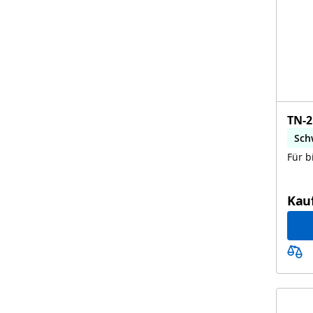
TN-2
Sch
Für b
Kau