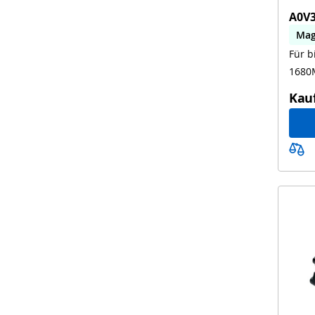
A0V
Mag
Für 
biz
168
Kau