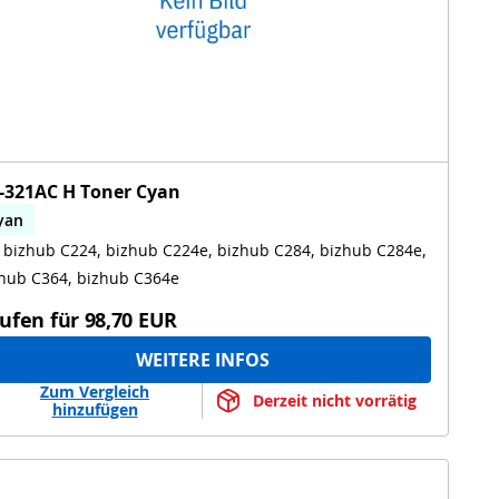
-321AC H Toner Cyan
yan
 bizhub C224, bizhub C224e, bizhub C284, bizhub C284e,
izhub C224, bizhub C224e, bizhub C284, bizhub C284e,
izhub C364, bizhub C364e
hub C364, bizhub C364e
ufen für
98,70 EUR
WEITERE INFOS
Zum Vergleich
Derzeit nicht vorrätig
hinzufügen