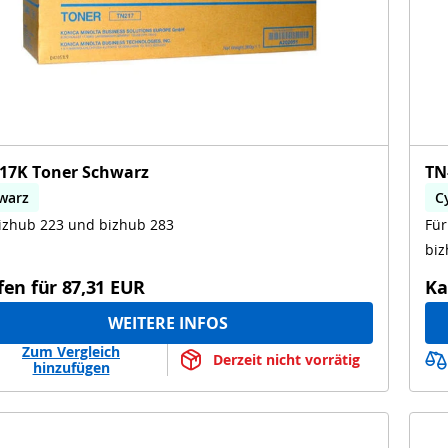
17K Toner Schwarz
TN
warz
C
izhub 223 und bizhub 283
Für
b
b
biz
fen für
87,31 EUR
Ka
WEITERE INFOS
Zum Vergleich
Derzeit nicht vorrätig
hinzufügen