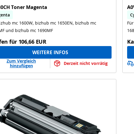
30CH Toner Magenta
A0
enta
C
bizhub mc 1600W, bizhub mc 1650EN, bizhub mc
Für
hub mc 1600W, bizhub mc 1650EN, bizhub mc
b
0MF, bizhub mc 1690MF
1
1680MF und bizhub mc 1690MF
fen für
106,66 EUR
Ka
WEITERE INFOS
Zum Vergleich
Derzeit nicht vorrätig
hinzufügen