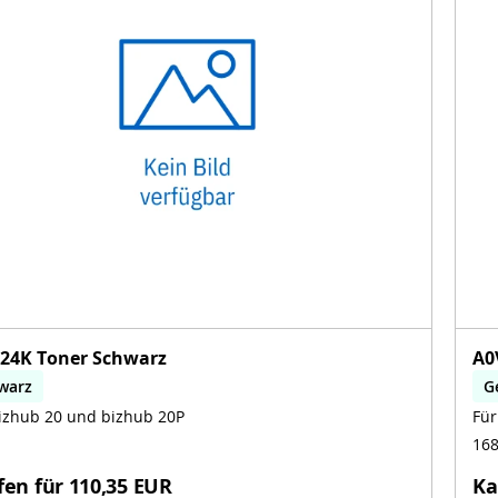
24K Toner Schwarz
A0
warz
G
izhub 20 und bizhub 20P
Für
b
1
fen für
110,35 EUR
Ka