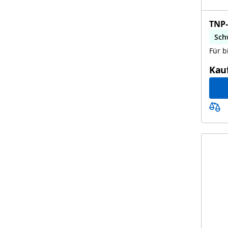
TNP-
Sch
Für b
Kau