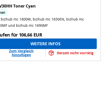
V30HH Toner Cyan
yan
 bizhub mc 1600W, bizhub mc 1650EN, bizhub mc
izhub mc 1600W, bizhub mc 1650EN, bizhub mc
680MF, bizhub mc 1690MF
1680MF und bizhub mc 1690MF
ufen für
106,66 EUR
WEITERE INFOS
Zum Vergleich
Derzeit nicht vorrätig
hinzufügen