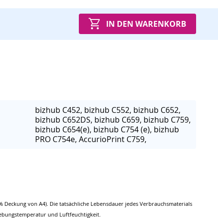
IN DEN WARENKORB
bizhub C452, bizhub C552, bizhub C652,
bizhub C652DS, bizhub C659, bizhub C759,
bizhub C654(e), bizhub C754 (e), bizhub
PRO C754e, AccurioPrint C759,
% Deckung von A4). Die tatsächliche Lebensdauer jedes Verbrauchsmaterials
ebungstemperatur und Luftfeuchtigkeit.