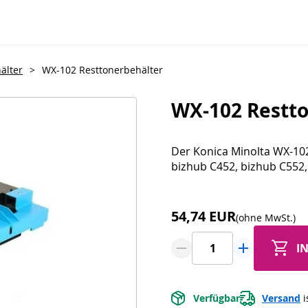
älter
>
WX-102 Resttonerbehälter
WX-102 Restt
Der Konica Minolta WX-102
bizhub C452, bizhub C552
54,74 EUR
(ohne MwSt.)
I
Verfügbar
Versand
 i