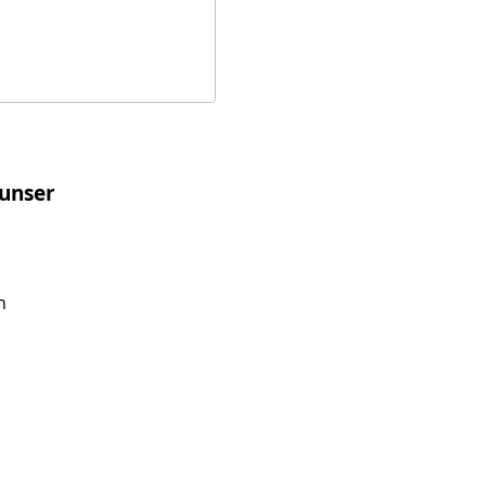
 unser
m