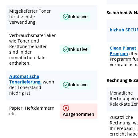
Mitgelieferter Toner
Sicherheit & N
für die erste
Inklusive
Verwendung
bizhub SECU
Verbrauchsmaterialien
wie Toner und
Resttonerbehälter
Clean Planet
Inklusive
sind in der
Program
(Rec
monatlichen Rate
Programm fü
enthalten.
Verbrauchsma
Automatische
Rechnung & Z
Tonerlieferung,
wenn
Inklusive
der Tonerstand
niedrig ist
Monatliche
Rechnungen 
RelaxRate Ze
Papier, Heftklammern
etc.
Ausgenommen
Zusätzliche
Rechnung, we
Ihr Prepaid-L
erreicht hab