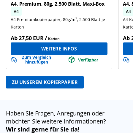
A4, Premium, 80g, 2.500 Blatt, Maxi-Box
A4, 
A4
A4
A4 Premiumkopierpapier, 80g/m², 2.500 Blatt je
A4 Ko
Karton
Kart
Ab
27,50 EUR
/
Ab
Karton
WEITERE INFOS
Zum Vergleich
Verfügbar
hinzufügen
ZU UNSEREM KOPIERPAPIER
Haben Sie Fragen, Anregungen oder
möchten Sie weitere Informationen?
Wir sind gerne für Sie da!