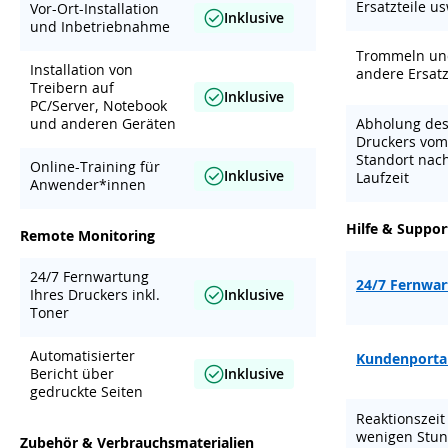
Ersatzteile us
Vor-Ort-Installation
Inklusive
und Inbetriebnahme
Trommeln un
Installation von
andere Ersatz
Treibern auf
Inklusive
PC/Server, Notebook
und anderen Geräten
Abholung de
Druckers vom
Standort nac
Online-Training für
Inklusive
Laufzeit
Anwender*innen
Hilfe & Suppor
Remote Monitoring
24/7 Fernwartung
24/7 Fernwa
Ihres Druckers inkl.
Inklusive
Toner
Automatisierter
Kundenporta
Bericht über
Inklusive
gedruckte Seiten
Reaktionszeit
wenigen Stu
Zubehör & Verbrauchsmaterialien