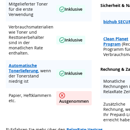
Mitgelieferter Toner
Sicherheit & N
für die erste
Inklusive
Verwendung
bizhub SECU
Verbrauchsmaterialien
wie Toner und
Resttonerbehälter
Clean Planet
Inklusive
sind in der
Program
(Rec
monatlichen Rate
Programm fü
enthalten.
Verbrauchsma
Automatische
Rechnung & Z
Tonerlieferung,
wenn
Inklusive
der Tonerstand
niedrig ist
Monatliche
Rechnungen 
RelaxRate Ze
Papier, Heftklammern
etc.
Ausgenommen
Zusätzliche
Rechnung, we
Ihr Prepaid-L
erreicht hab
*) Erfahren Sie mehr über den
RelaxRate-Vertrag