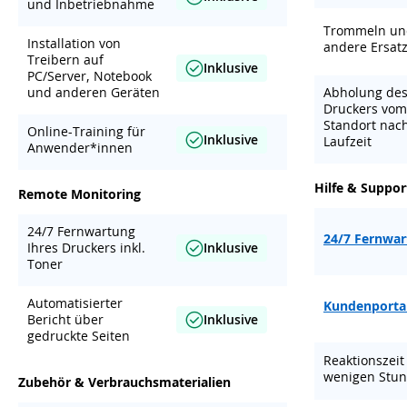
und Inbetriebnahme
Trommeln un
Installation von
andere Ersatz
Treibern auf
Inklusive
PC/Server, Notebook
und anderen Geräten
Abholung de
Druckers vom
Standort nac
Online-Training für
Inklusive
Laufzeit
Anwender*innen
Hilfe & Suppor
Remote Monitoring
24/7 Fernwartung
24/7 Fernwa
Ihres Druckers inkl.
Inklusive
Toner
Automatisierter
Kundenporta
Bericht über
Inklusive
gedruckte Seiten
Reaktionszeit
wenigen Stu
Zubehör & Verbrauchsmaterialien