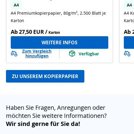
A4
A4
A4 Premiumkopierpapier, 80g/m², 2.500 Blatt je
A4 Ko
Karton
Kart
Ab
27,50 EUR
/
Ab
Karton
WEITERE INFOS
Zum Vergleich
Verfügbar
hinzufügen
ZU UNSEREM KOPIERPAPIER
Haben Sie Fragen, Anregungen oder
möchten Sie weitere Informationen?
Wir sind gerne für Sie da!