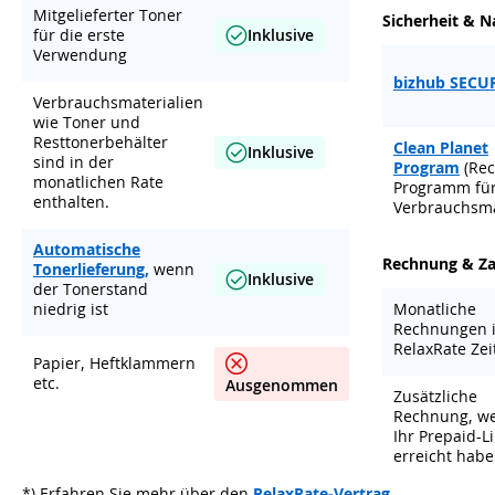
Mitgelieferter Toner
Sicherheit & N
für die erste
Inklusive
Verwendung
bizhub SECU
Verbrauchsmaterialien
wie Toner und
Resttonerbehälter
Clean Planet
Inklusive
sind in der
Program
(Rec
monatlichen Rate
Programm fü
enthalten.
Verbrauchsma
Automatische
Rechnung & Z
Tonerlieferung,
wenn
Inklusive
der Tonerstand
niedrig ist
Monatliche
Rechnungen 
RelaxRate Ze
Papier, Heftklammern
etc.
Ausgenommen
Zusätzliche
Rechnung, we
Ihr Prepaid-L
erreicht hab
*) Erfahren Sie mehr über den
RelaxRate-Vertrag