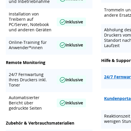
und Inbetriebnahme
Trommeln un
Installation von
andere Ersatz
Treibern auf
Inklusive
PC/Server, Notebook
und anderen Geräten
Abholung de
Druckers vom
Standort nac
Online-Training für
Inklusive
Laufzeit
Anwender*innen
Hilfe & Suppor
Remote Monitoring
24/7 Fernwartung
24/7 Fernwa
Ihres Druckers inkl.
Inklusive
Toner
Automatisierter
Kundenporta
Bericht über
Inklusive
gedruckte Seiten
Reaktionszeit
wenigen Stu
Zubehör & Verbrauchsmaterialien