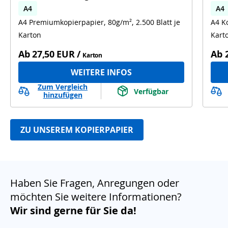
A4
A4
A4 Premiumkopierpapier, 80g/m², 2.500 Blatt je
A4 Ko
Karton
Kart
Ab
27,50 EUR
/
Ab
Karton
WEITERE INFOS
Zum Vergleich
Verfügbar
hinzufügen
ZU UNSEREM KOPIERPAPIER
Haben Sie Fragen, Anregungen oder
möchten Sie weitere Informationen?
Wir sind gerne für Sie da!