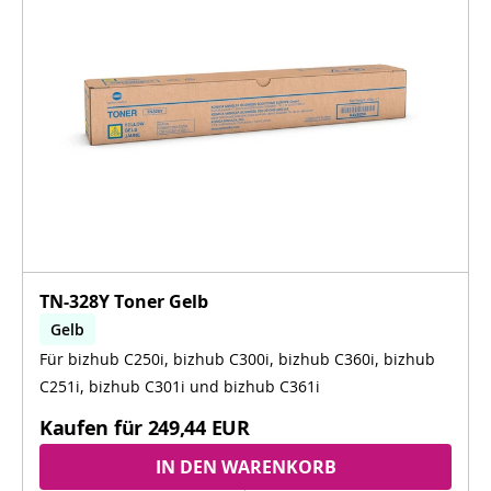
TN-328Y Toner Gelb
Gelb
Für bizhub C250i, bizhub C300i, bizhub C360i, bizhub
bizhub C250i, bizhub C300i, bizhub C360i, bizhub
C251i, bizhub C301i, bizhub C361i
C251i, bizhub C301i und bizhub C361i
Kaufen für
249,44 EUR
IN DEN WARENKORB