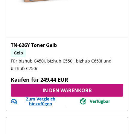
TN-626Y Toner Gelb
Gelb
Für bizhub C450i, bizhub C550i, bizhub C650i und
bizhub C450i, bizhub C550i, bizhub C650i, bizhub
C750i
bizhub C750i
Kaufen für
249,44 EUR
IN DEN WARENKORB
Zum Vergleich
Verfügbar
hinzufügen