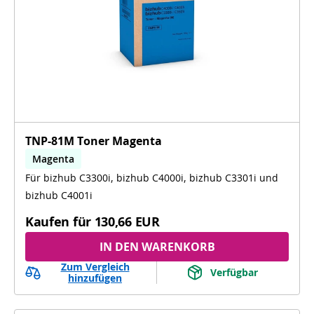
TNP-81M Toner Magenta
Magenta
Für bizhub C3300i, bizhub C4000i, bizhub C3301i und
bizhub C3300i, bizhub C4000i, bizhub C3301i,
bizhub C4001i
bizhub C4001i
Kaufen für
130,66 EUR
IN DEN WARENKORB
Zum Vergleich
Verfügbar
hinzufügen