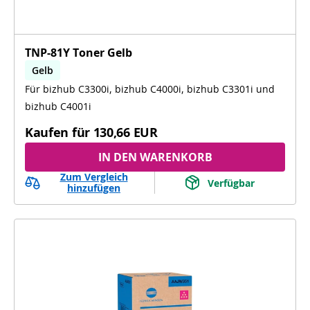
TNP-81Y Toner Gelb
Gelb
Für bizhub C3300i, bizhub C4000i, bizhub C3301i und
bizhub C3300i, bizhub C4000i, bizhub C3301i,
bizhub C4001i
bizhub C4001i
Kaufen für
130,66 EUR
IN DEN WARENKORB
Zum Vergleich
Verfügbar
hinzufügen