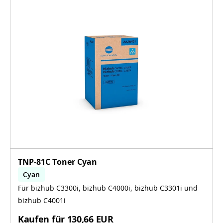
TNP-81C Toner Cyan
Cyan
Für bizhub C3300i, bizhub C4000i, bizhub C3301i und
bizhub C3300i, bizhub C4000i, bizhub C3301i,
bizhub C4001i
bizhub C4001i
Kaufen für
130,66 EUR