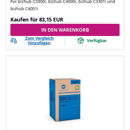
Für bizhub C3300i, bizhub C4000i, bizhub C3301i und
bizhub C3300i, bizhub C4000i, bizhub C3301i,
bizhub C4001i
bizhub C4001i
Kaufen für
83,15 EUR
IN DEN WARENKORB
Zum Vergleich
Verfügbar
hinzufügen