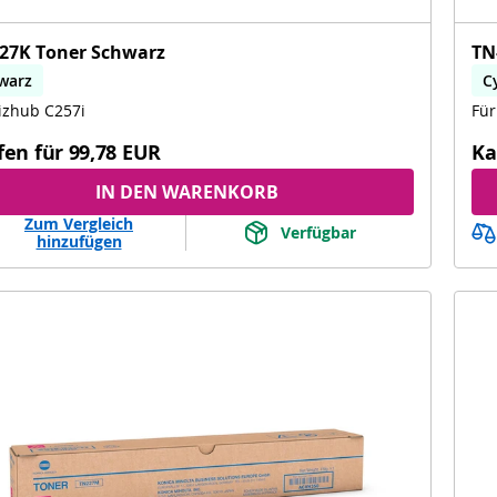
27K Toner Schwarz
TN
warz
C
izhub C257i
Für
fen für
99,78 EUR
Ka
IN DEN WARENKORB
Zum Vergleich
Verfügbar
hinzufügen