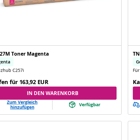
27M Toner Magenta
TN
enta
G
izhub C257i
Für
fen für
163,92 EUR
Ka
IN DEN WARENKORB
Zum Vergleich
Verfügbar
hinzufügen