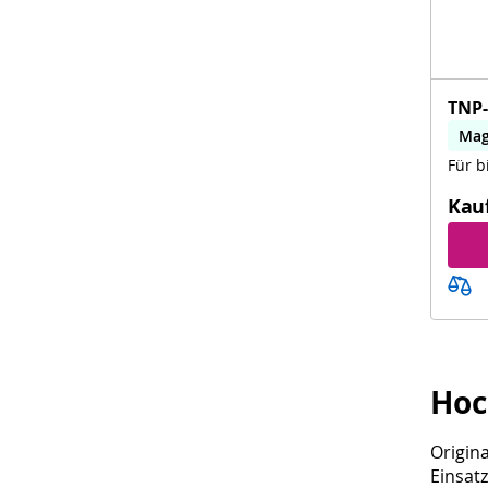
TNP
Mag
Für b
Kau
Hoc
Origin
Einsat