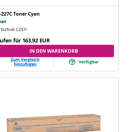
-227C Toner Cyan
yan
 bizhub C257i
ufen für
163,92 EUR
IN DEN WARENKORB
Zum Vergleich
Verfügbar
hinzufügen