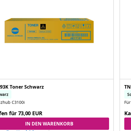
93K Toner Schwarz
TN
warz
S
izhub C3100i
Für
fen für
73,00 EUR
Ka
IN DEN WARENKORB