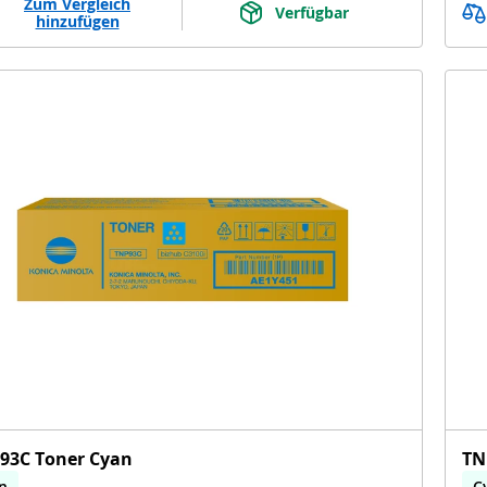
Zum Vergleich
Verfügbar
hinzufügen
93C Toner Cyan
TN
n
C