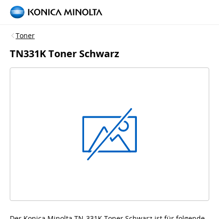
Toner
TN331K Toner Schwarz
Der Konica Minolta TN-331K Toner Schwarz ist für folgende