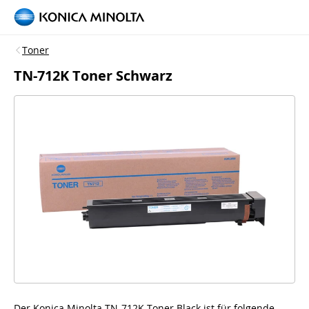
Toner
TN-712K Toner Schwarz
Der Konica Minolta TN-712K Toner Black ist für folgende