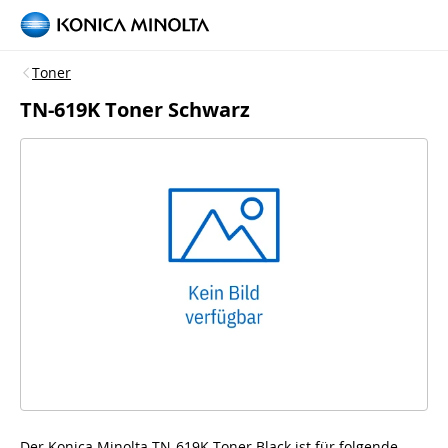
Toner
TN-619K Toner Schwarz
Der Konica Minolta TN-619K Toner Black ist für folgende