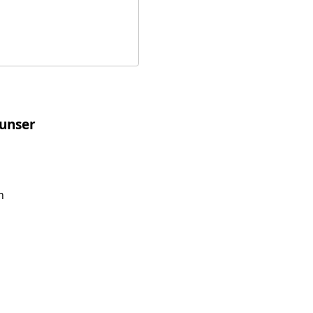
 unser
m