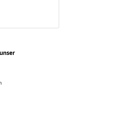
 unser
m