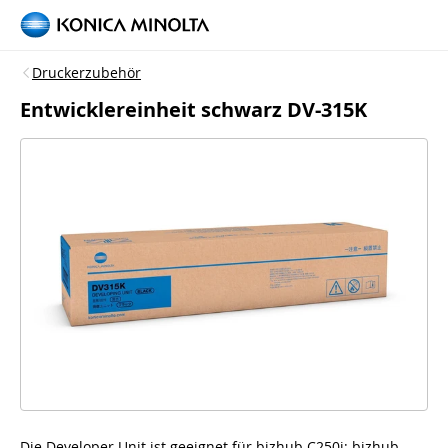
Druckerzubehör
Entwicklereinheit schwarz DV-315K
Die Developer Unit ist geeignet für
bizhub C250i; bizhub