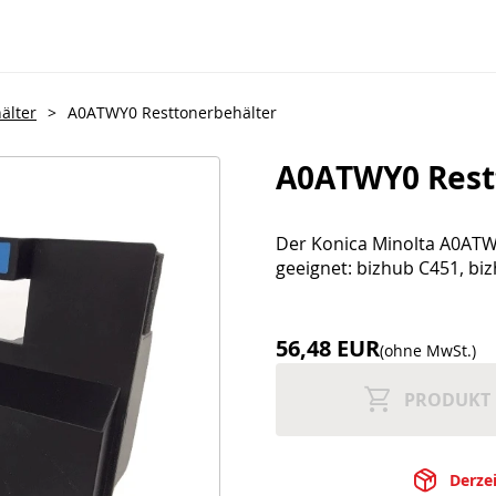
älter
>
A0ATWY0 Resttonerbehälter
A0ATWY0 Rest
Der Konica Minolta A0ATWY
geeignet: bizhub C451, bi
56,48 EUR
(ohne MwSt.)
PRODUKT 
Derzei