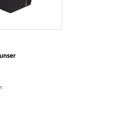
 unser
m