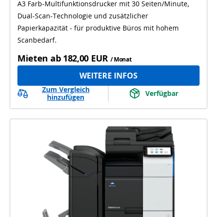
A3 Farb-Multifunktionsdrucker mit 30 Seiten/Minute,
Automatischer 2-seitiger Druck
Dual-Scan-Technologie und zusätzlicher
Automatisches 2-seitiges Scannen
OCR
Papierkapazität - für produktive Büros mit hohem
Scanbedarf.
Mieten ab
182,00 EUR
/ Monat
WEITERE INFOS
Zum Vergleich
Verfügbar
hinzufügen