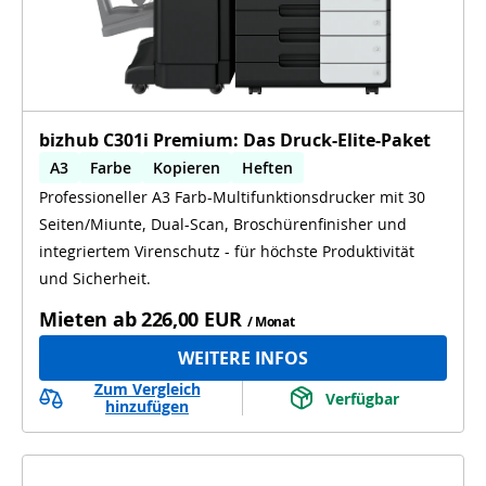
bizhub C301i Premium: Das Druck-Elite-Paket
A3
Farbe
Kopieren
Heften
Professioneller A3 Farb-Multifunktionsdrucker mit 30
Booklet Finishing
Dual Scan
OCR
Seiten/Miunte, Dual-Scan, Broschürenfinisher und
integriertem Virenschutz - für höchste Produktivität
und Sicherheit.
Mieten ab
226,00 EUR
/ Monat
WEITERE INFOS
Zum Vergleich
Verfügbar
hinzufügen