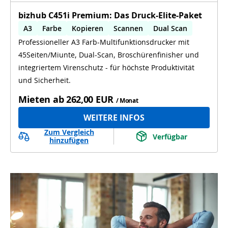
bizhub C451i Premium: Das Druck-Elite-Paket
A3
Farbe
Kopieren
Scannen
Dual Scan
Professioneller A3 Farb-Multifunktionsdrucker mit
Lochen
Heften
Booklet Finishing
OCR
45Seiten/Miunte, Dual-Scan, Broschürenfinisher und
integriertem Virenschutz - für höchste Produktivität
und Sicherheit.
Mieten ab
262,00 EUR
/ Monat
WEITERE INFOS
Zum Vergleich
Verfügbar
hinzufügen