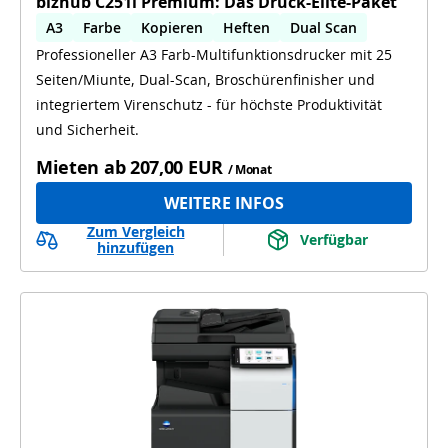
bizhub C251i Premium: Das Druck-Elite-Paket
A3
Farbe
Kopieren
Heften
Dual Scan
Professioneller A3 Farb-Multifunktionsdrucker mit 25
OCR
Seiten/Miunte, Dual-Scan, Broschürenfinisher und
integriertem Virenschutz - für höchste Produktivität
und Sicherheit.
Mieten ab
207,00 EUR
/ Monat
WEITERE INFOS
Zum Vergleich
Verfügbar
hinzufügen