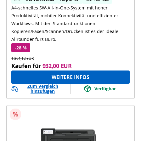
A4-schnelles SW-All-in-One-System mit hoher
Dual Scan
Produktivität, mobiler Konnektivität und effizienter
Workflows. Mit den Standardfunktionen
Kopieren/Faxen/Scannen/Drucken ist es der ideale
Allrounder fürs Büro.
-28 %
1.301,12 EUR
Kaufen für
932,00 EUR
WEITERE INFOS
Zum Vergleich
Verfügbar
hinzufügen