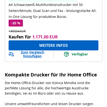
A4 Schwarzweiß-Multifunktionsdrucker mit 50
Duplex Scan
Seiten/Minute, Dual-Scan und Fax - leistungsstarke All-
in-One Lösung für produktive Büros.
-35 %
1.809,64 EUR
Kaufen für
1.171,00 EUR
WEITERE INFOS
Zum Vergleich
Verfügbar
hinzufügen
Kompakte Drucker für Ihr Home Office
Die Home-Office-Drucker von Konica Minolta sind die
perfekte Lösung für alle, die hochwertige Ausdrucke
benötigen, sei es im Büro oder von zu Hause aus.
Unsere umweltfreundlichen und leisen Drucker sorgen