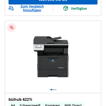
Zum Vergleich
Verfügbar
hinzufügen
bizhub 4221i
A4
Schwarzweiß
Kopieren
WiFi Direct