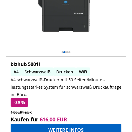
bizhub 5001i
A4
Schwarzweiß
Drucken
WiFi
A4 schwarzweiß-Drucker mit 50 Seiten/Minute -
Mopria (Android)
leistungsstarkes System für schwarzweiß Druckaufträge
im Büro.
-39 %
1.006,91 EUR
Kaufen für
616,00 EUR
WEITERE INFOS